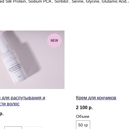
 Silk Protein, Sodium PCA , Sorbitol , Serine, Glycine, Glutamic Acid, A
NEW
 для распутывания и
Крем для кончиков
сти волос
2 100
р.
р.
Объем
50 гр