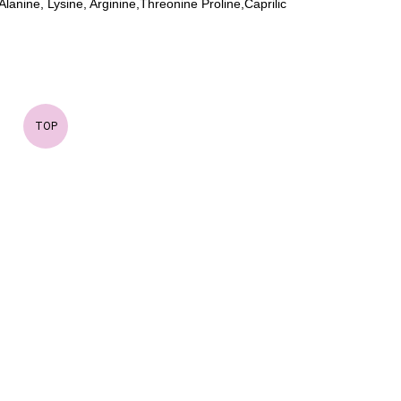
lanine, Lysine, Arginine,Threonine Proline,Caprilic
TOP