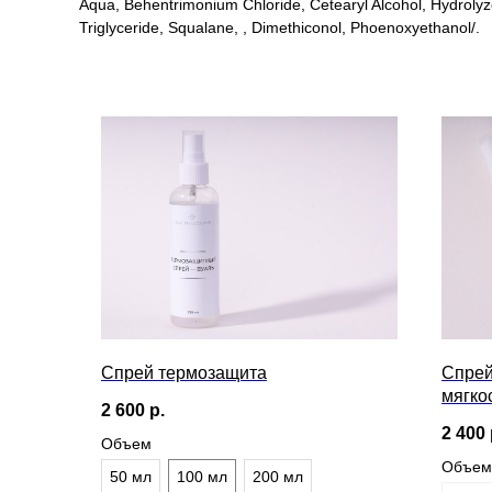
Aqua, Behentrimonium Chloride, Cetearyl Alcohol, Hydrolyzed
Triglyceride, Squalane, , Dimethiconol, Phoenoxyethanol/.
Спрей термозащита
Спрей
мягко
2 600
р.
2 400
Объем
Объем
50 мл
100 мл
200 мл