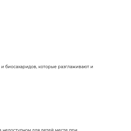
 и биосахаридов, которые разглаживают и
в недоступном для детей месте при