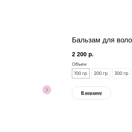
Бальзам для вол
2 200
р.
Объем
100 гр
200 гр
300 гр
В корзину