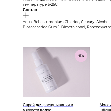
температуре 5-25С.
Состав
Aqua, Behentrimonium Chloride, Cetearyl Alcohol, So
Biosaccharide Gum-1, Dimethiconol, Phoenoxyetha
NEW
Спрей для распутывания и
Молоч
мягкости волос
шёлк