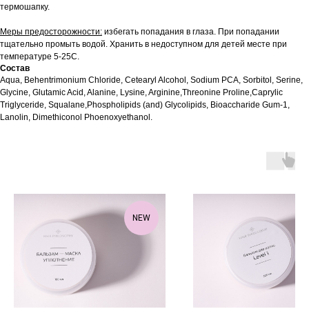
термошапку.
Меры предосторожности:
избегать попадания в глаза. При попадании
тщательно промыть водой. Хранить в недоступном для детей месте при
температуре 5-25С.
Состав
Aqua, Behentrimonium Chloride, Cetearyl Alcohol, Sodium PCA, Sorbitol, Serine,
Glycine, Glutamic Acid, Alanine, Lysine, Arginine,Threonine Proline,Caprylic
Triglyceride, Squalane,Phospholipids (and) Glycolipids, Bioaccharide Gum-1,
Lanolin, Dimethiconol Phoenoxyethanol.
NEW